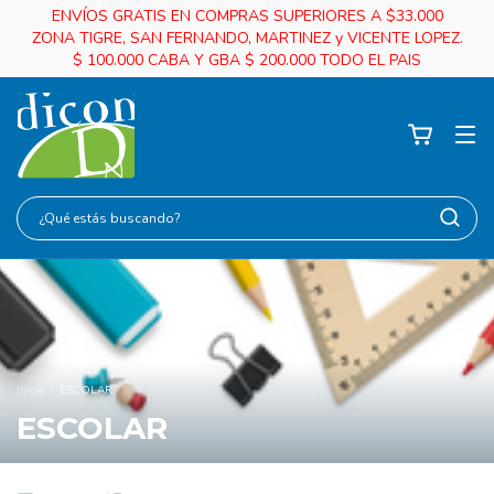
ENVÍOS GRATIS EN COMPRAS SUPERIORES A $33.000
ZONA TIGRE, SAN FERNANDO, MARTINEZ y VICENTE LOPEZ.
$ 100.000 CABA Y GBA $ 200.000 TODO EL PAIS
Inicio
/
ESCOLAR
ESCOLAR