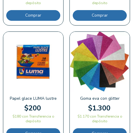
depósito
depósito
Comprar
Papel glace LUMA lustre
Goma eva con glitter
$200
$1.300
$180
con
Transferencia o
$1.170
con
Transferencia o
depósito
depósito