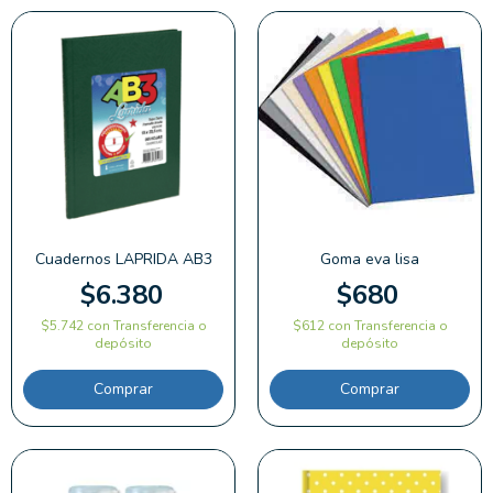
Cuadernos LAPRIDA AB3
Goma eva lisa
$6.380
$680
$5.742
con
Transferencia o
$612
con
Transferencia o
depósito
depósito
Comprar
Comprar