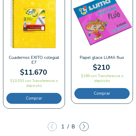
Cuadernos EXITO colegial
Papel glace LUMA fluo
E7
$210
$11.670
$189
con
Transferencia o
$10.503
con
Transferencia o
depósito
depósito
Comprar
Comprar
1
/
8