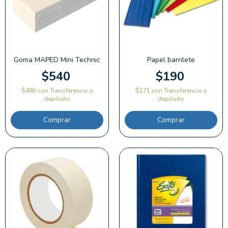
Goma MAPED Mini Technic
Papel barrilete
$540
$190
$486
con
Transferencia o
$171
con
Transferencia o
depósito
depósito
Comprar