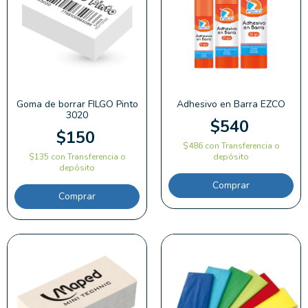
Goma de borrar FILGO Pinto
Adhesivo en Barra EZCO
3020
$540
$150
$486
con
Transferencia o
$135
con
Transferencia o
depósito
depósito
Comprar