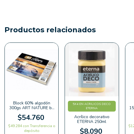
Productos relacionados
Block 60% algodón
5X4 EN ACRILICOS DECO
300gs ART NATURE by
15
ETERNA
Plantec
$54.760
Acrílico decorativo
ETERNA 250ml
$49.284
con
Transferencia o
$1
$8.090
depósito