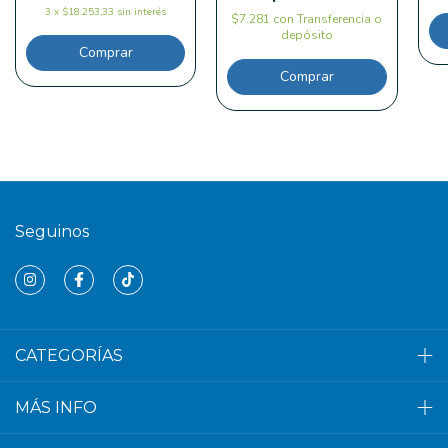
3
x
$18.253,33
sin interés
$7.281
con
Transferencia o
depósito
Comprar
Comprar
Seguinos
CATEGORÍAS
MÁS INFO