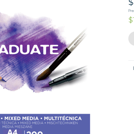
$
Pre
$