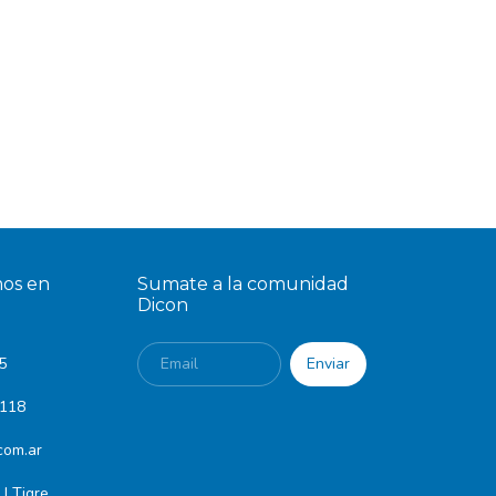
os en
Sumate a la comunidad
Dicon
5
8118
com.ar
| Tigre