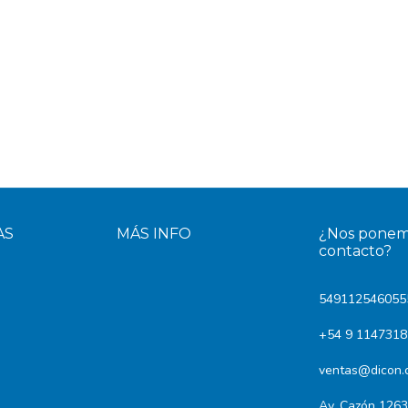
AS
MÁS INFO
¿Nos ponem
contacto?
549112546055
+54 9 114731
ventas@dicon.
Av. Cazón 1263 