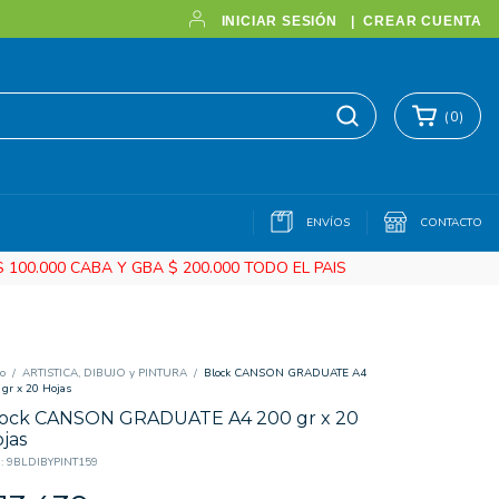
INICIAR SESIÓN
|
CREAR CUENTA
(
0
)
ENVÍOS
CONTACTO
100.000 CABA Y GBA $ 200.000 TODO EL PAIS
io
/
ARTISTICA, DIBUJO y PINTURA
/
Block CANSON GRADUATE A4
 gr x 20 Hojas
ock CANSON GRADUATE A4 200 gr x 20
jas
:
9BLDIBYPINT159