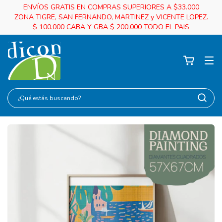
ENVÍOS GRATIS EN COMPRAS SUPERIORES A $33.000
ZONA TIGRE, SAN FERNANDO, MARTINEZ y VICENTE LOPEZ.
$ 100.000 CABA Y GBA $ 200.000 TODO EL PAIS