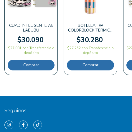
CUAD INTELIGENTE A5
BOTELLA FW
C
LABUBU
COLORBLOCK TERMICA
500ML
$30.090
$30.280
$27.081
con
Transferencia o
$27.252
con
Transferencia o
$2
depósito
depósito
Seguinos