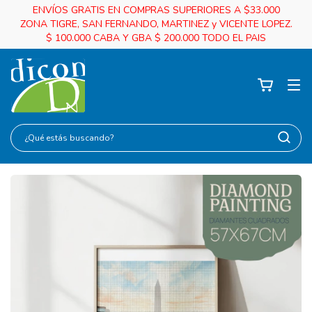
ENVÍOS GRATIS EN COMPRAS SUPERIORES A $33.000
ZONA TIGRE, SAN FERNANDO, MARTINEZ y VICENTE LOPEZ.
$ 100.000 CABA Y GBA $ 200.000 TODO EL PAIS