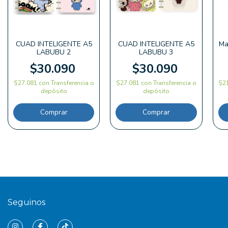
CUAD INTELIGENTE A5
CUAD INTELIGENTE A5
Ma
LABUBU 2
LABUBU 3
$30.090
$30.090
$27.081
con
Transferencia o
$27.081
con
Transferencia o
$2
depósito
depósito
Seguinos