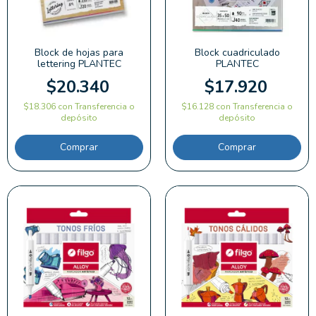
Block de hojas para
Block cuadriculado
lettering PLANTEC
PLANTEC
$20.340
$17.920
$18.306
con
Transferencia o
$16.128
con
Transferencia o
depósito
depósito
Comprar
Comprar