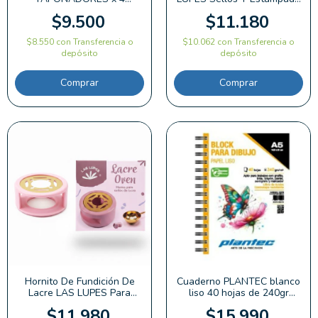
tamaños LAS LUPES
Cartas Artista
$9.500
$11.180
$8.550
con
Transferencia o
$10.062
con
Transferencia o
depósito
depósito
Hornito De Fundición De
Cuaderno PLANTEC blanco
Lacre LAS LUPES Para
liso 40 hojas de 240gr
Sellos Estampados Arte
multitecnica
$11.980
$15.990