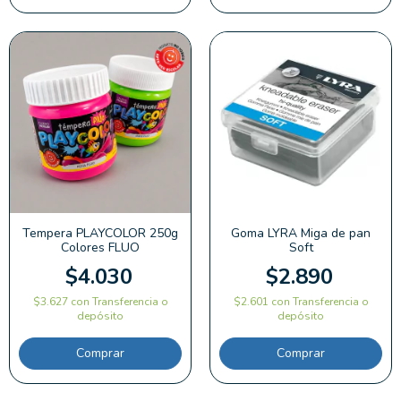
Tempera PLAYCOLOR 250g
Goma LYRA Miga de pan
Colores FLUO
Soft
$4.030
$2.890
$3.627
con
Transferencia o
$2.601
con
Transferencia o
depósito
depósito
Comprar