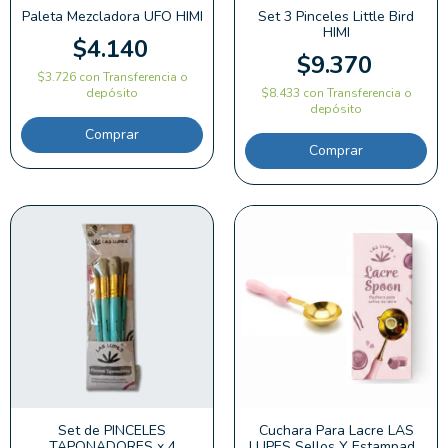
Paleta Mezcladora UFO HIMI
Set 3 Pinceles Little Bird
HIMI
$4.140
$9.370
$3.726
con
Transferencia o
depósito
$8.433
con
Transferencia o
depósito
Comprar
Comprar
Set de PINCELES
Cuchara Para Lacre LAS
TAPONADORES x 4
LUPES Sellos Y Estampado