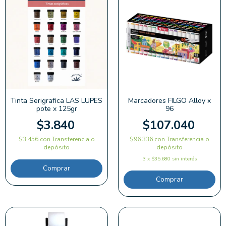
Tinta Serigrafica LAS LUPES
Marcadores FILGO Alloy x
pote x 125gr
96
$3.840
$107.040
$3.456
con
Transferencia o
$96.336
con
Transferencia o
depósito
depósito
3
x
$35.680
sin interés
Comprar