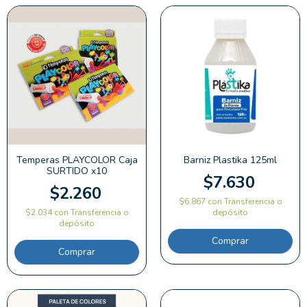
Temperas PLAYCOLOR Caja
Barniz Plastika 125ml
SURTIDO x10
$7.630
$2.260
$6.867
con
Transferencia o
$2.034
con
Transferencia o
depósito
depósito
Comprar