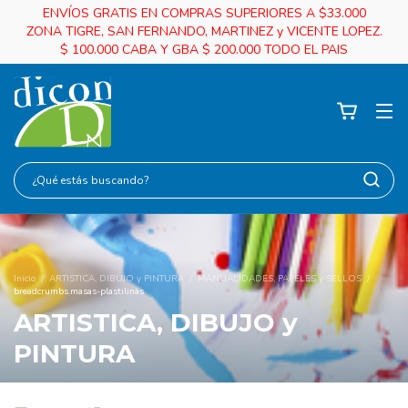
ENVÍOS GRATIS EN COMPRAS SUPERIORES A $33.000
ZONA TIGRE, SAN FERNANDO, MARTINEZ y VICENTE LOPEZ.
$ 100.000 CABA Y GBA $ 200.000 TODO EL PAIS
Inicio
/
ARTISTICA, DIBUJO y PINTURA
/
MANUALIDADES, PAPELES y SELLOS
/
breadcrumbs.masas-plastilinas
ARTISTICA, DIBUJO y
PINTURA