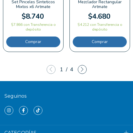
Set Pinceles Sinteticos
Mezclador Rectangular
Mixtos x6 Artmate
Artmate
$8.740
$4.680
$7.866
con
Transferencia o
$4.212
con
Transferencia o
depósito
depósito
1
/
4
Seguinos
CATEGORÍAS