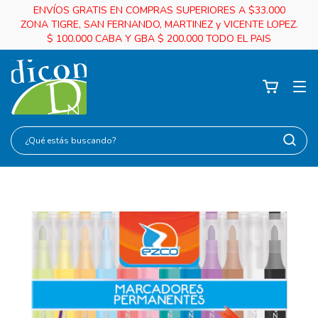
ENVÍOS GRATIS EN COMPRAS SUPERIORES A $33.000
ZONA TIGRE, SAN FERNANDO, MARTINEZ y VICENTE LOPEZ.
$ 100.000 CABA Y GBA $ 200.000 TODO EL PAIS