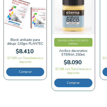
Block anillado para
5X4 EN ACRILICOS DECO
dibujo 120grs PLANTEC
ETERNA
$8.410
Acrílico decorativo
ETERNA 250ml
$7.569
con
Transferencia o
$1
$8.090
depósito
$7.281
con
Transferencia o
Comprar
depósito
Comprar