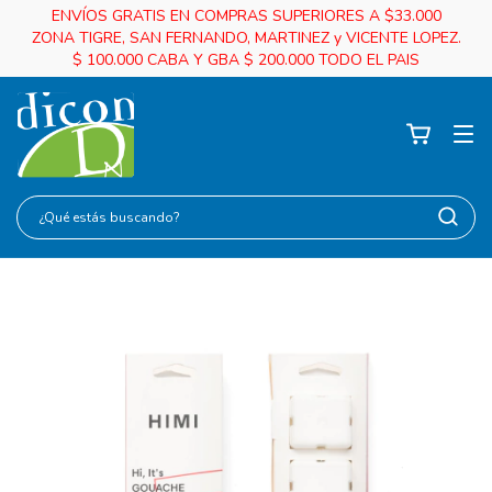
ENVÍOS GRATIS EN COMPRAS SUPERIORES A $33.000
ZONA TIGRE, SAN FERNANDO, MARTINEZ y VICENTE LOPEZ.
$ 100.000 CABA Y GBA $ 200.000 TODO EL PAIS