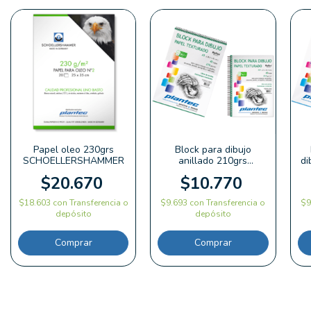
Papel oleo 230grs
Block para dibujo
SCHOELLERSHAMMER
anillado 210grs
di
texturado PLANTEC
$20.670
$10.770
$18.603
con
Transferencia o
$9.693
con
Transferencia o
$9
depósito
depósito
Comprar
Comprar