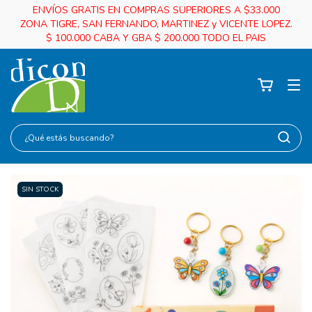
ENVÍOS GRATIS EN COMPRAS SUPERIORES A $33.000
ZONA TIGRE, SAN FERNANDO, MARTINEZ y VICENTE LOPEZ.
$ 100.000 CABA Y GBA $ 200.000 TODO EL PAIS
SIN STOCK